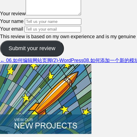
Your review
Your name
Your email
This review is based on my own experience and is my genuine 
Submit your review
← 06.如何编辑网站页脚(2)-WordPress
08.如何添加一个新的模块-W