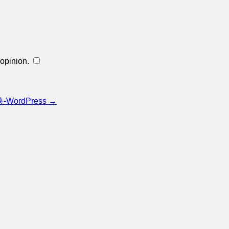
opinion.
​
ordPress →