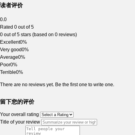
读者评价
0.0
Rated 0 out of 5
0 out of 5 stars (based on 0 reviews)
Excellent
0%
Very good
0%
Average
0%
Poor
0%
Terrible
0%
There are no reviews yet. Be the first one to write one.
留下您的评价
Your overall rating
Title of your review