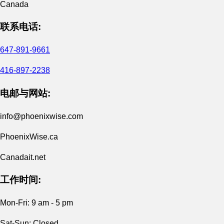
Canada
联系电话:
647-891-9661
416-897-2238
电邮与网站:
info@phoenixwise.com
PhoenixWise.ca
Canadait.net
工作时间:
Mon-Fri: 9 am - 5 pm
Sat-Sun: Closed