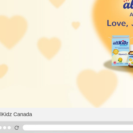
llKidz Canada